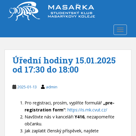
S
k
i
p
TOGGLE
t
o
m
a
Úřední hodiny 15.01.2025
i
n
od 17:30 do 18:00
c
o
n
2025-01-13
admin
t
e
Pro registraci, prosím, vyplňte formulář
„pre-
n
registration form“
:
https://is.mk.cvut.cz/
t
Navštivte nás v kanceláři
Y416
, nezapomeňte
občanku.
Jak zaplatit členský příspěvek, najdete