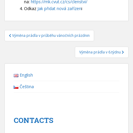
na:
https://mk.cvut.cz/cs/clenstvi/
Odkaz
Jak přidat nová zařízen
i
Navigace
Výměna prádla v průběhu vánočních prázdnin
pro
příspěvek
Výměna prádla v 6.týdnu
English
Čeština
CONTACTS