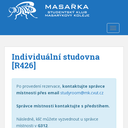
S
k
i
p
TOGGLE
t
o
m
a
Individuální studovna
i
n
[R426]
c
o
n
Po provedení rezervace,
kontaktujte správce
t
místnosti přes email
studyroom@mk.cvut.cz
e
n
Správce místnosti kontaktujte s předstihem.
t
Následně, klíč můžete vyzvednout u správce
místnosti v
G312
.