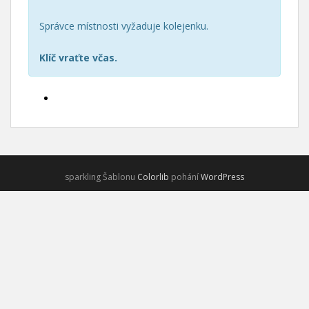
Správce místnosti vyžaduje kolejenku.
Klíč vraťte včas.
sparkling Šablonu
Colorlib
pohání
WordPress