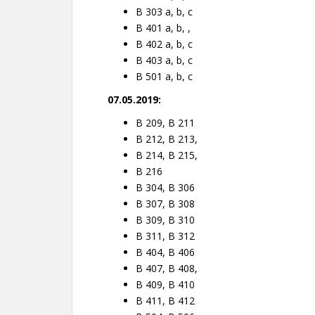
B 303 a, b, c
B 401 a, b, ,
B 402 a, b, c
B 403 a, b, c
B 501 a, b, c
07.05.2019:
B 209, B 211
B 212, B 213,
B 214, B 215,
B 216
B 304, B 306
B 307, B 308
B 309, B 310
B 311, B 312
B 404, B 406
B 407, B 408,
B 409, B 410
B 411, B 412