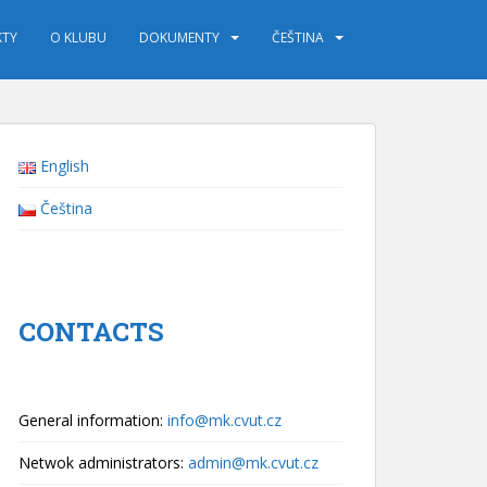
KTY
O KLUBU
DOKUMENTY
ČEŠTINA
English
Čeština
CONTACTS
General information:
info@mk.cvut.cz
Netwok administrators:
admin@mk.cvut.cz