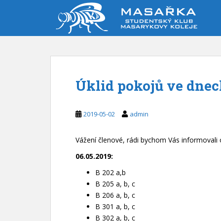
S
k
i
p
t
o
m
Úklid pokojů ve dnech
a
i
n
2019-05-02
admin
c
o
Vážení členové, rádi bychom Vás informovali 
n
t
06.05.2019:
e
B 202 a,b
n
B 205 a, b, c
t
B 206 a, b, c
B 301 a, b, c
B 302 a, b, c